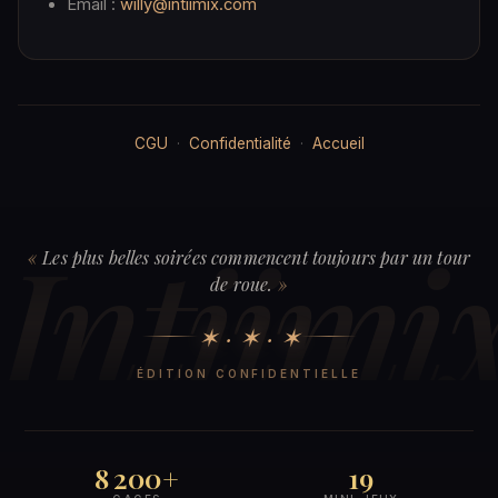
Email :
willy@intiimix.com
CGU
·
Confidentialité
·
Accueil
Intiimi
Les plus belles soirées commencent toujours par un tour
de roue.
✶ · ✶ · ✶
ÉDITION CONFIDENTIELLE
8 200+
19