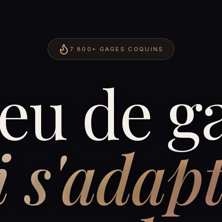
7 800+
GAGES COQUINS
jeu de g
i s'adapt