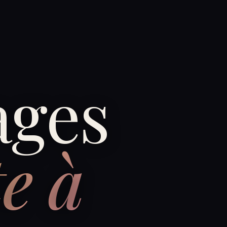
ages
e à