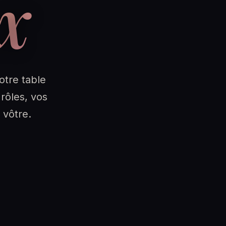
x
otre table
 rôles, vos
 vôtre.