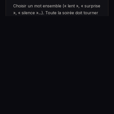
Choisir un mot ensemble (« lent », « surprise
», « silence »...). Toute la soirée doit tourner
autour de ce mot. Chaque action, chaque
caresse, chaque parole l'incarne. Contrainte
créative qui force à sortir des automatismes.
06.
La soirée massage progressive
Quarante minutes de massage, à tour de
rôle. La règle : pas de « zones intimes » dans
la première moitié, juste les épaules, le dos,
les jambes, les pieds. Le massage devient lui-
même l'objet de la soirée, pas un
préliminaire technique.